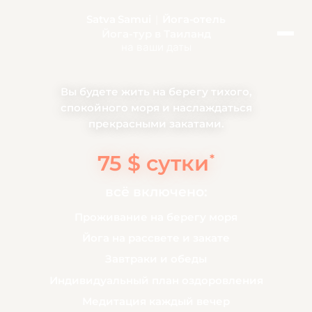
Satva Samui
|
Йога-отель
Йога-тур
в Таиланд
на ваши даты
Вы будете жить на берегу тихого,
спокойного моря и наслаждаться
прекрасными закатами.
75 $ сутки
*
всё включено:
Проживание на берегу моря
Йога на рассвете и закате
Завтраки и обеды
Индивидуальный план оздоровления
Медитация каждый вечер