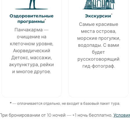
*
Оздоровительные
Экскурсии
*
программы
Самые красивые
Панчакарма —
места острова,
очищение на
морские прогулки,
клеточном уровне,
водопады. С вами
Аюрведический
будет
Детокс, массажи,
русскоговорящий
акупунктура, рейки
гид-фотограф.
и многое другое.
*
— оплачивается отдельно, не входит в базовый пакет тура.
При бронировании от 10 ночей — +1 ночь бесплатно.
Услови