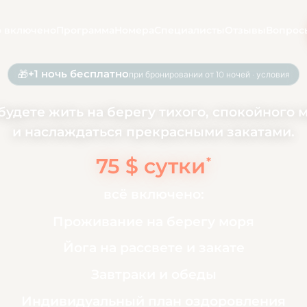
о включено
Программа
Номера
Специалисты
Отзывы
Вопрос
+1 ночь бесплатно
🎁
при бронировании от 10 ночей · условия
будете жить на берегу тихого, спокойного 
и наслаждаться прекрасными закатами.
75 $ сутки
*
всё включено:
Проживание на берегу моря
Йога на рассвете и закате
Завтраки и обеды
Индивидуальный план оздоровления