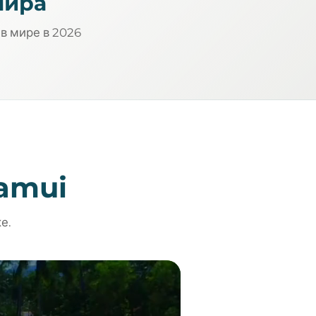
мира
 в мире в 2026
Samui
е.