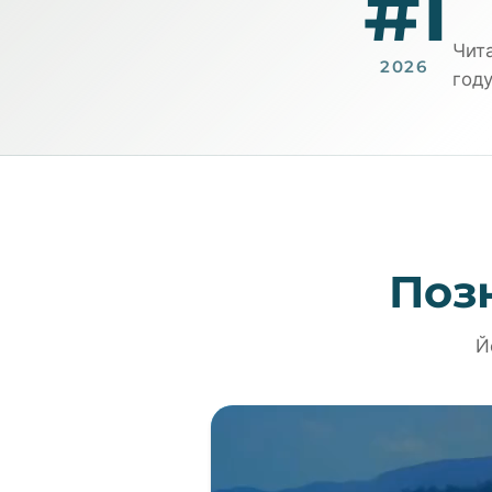
#1
Чита
2026
году
Позн
Й