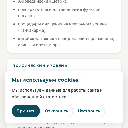
Аюрведический Детокс;
препараты для восстановления функций
органов;
процедуры очищения на клеточном уровне
(Панчакарма);
китайские техники оздоровления (правки шеи,
спины, живота и др.).
ПСИХИЧЕСКИЙ УРОВЕНЬ
расслабляющие практики дыхания и
Мы используем cookies
медитации;
Мы используем данные для работы сайта и
мощные практики по телу для полного
обезличенной статистики.
расслабления и восстановления нервной
системы;
Принять
Отклонить
Настроить
арт-терапия;
препараты Аюрведы для здоровья нервов,
сердца и сосудов.