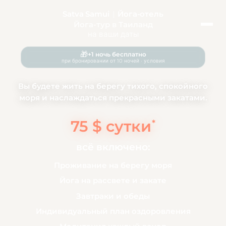
Satva Samui
|
Йога-отель
Йога-тур
в Таиланд
на ваши даты
🎁
+1 ночь бесплатно
при бронировании от 10 ночей · условия
Вы будете жить на берегу тихого, спокойного
моря и наслаждаться прекрасными закатами.
75 $ сутки
*
всё включено:
Проживание на берегу моря
Йога на рассвете и закате
Завтраки и обеды
Индивидуальный план оздоровления