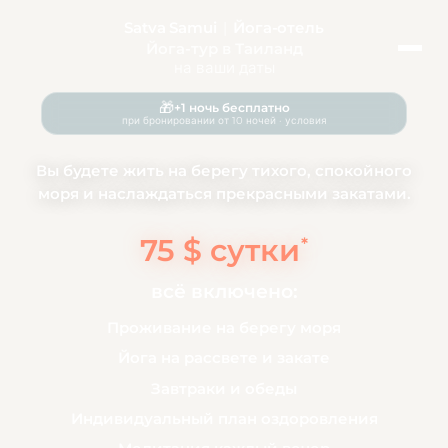
Satva Samui
|
Йога-отель
Йога-тур
в Таиланд
на ваши даты
🎁
+1 ночь бесплатно
при бронировании от 10 ночей · условия
Вы будете жить на берегу тихого, спокойного
моря и наслаждаться прекрасными закатами.
75 $ сутки
*
всё включено:
Проживание на берегу моря
Йога на рассвете и закате
Завтраки и обеды
Индивидуальный план оздоровления