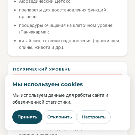
Аюрведический Детокс;
препараты для восстановления функций
органов;
процедуры очищения на клеточном уровне
(Панчакарма);
китайские техники оздоровления (правки шеи,
спины, живота и др.).
ПСИХИЧЕСКИЙ УРОВЕНЬ
расслабляющие практики дыхания и
Мы используем cookies
медитации;
Мы используем данные для работы сайта и
мощные практики по телу для полного
обезличенной статистики.
расслабления и восстановления нервной
системы;
Принять
Отклонить
Настроить
арт-терапия;
препараты Аюрведы для здоровья нервов,
сердца и сосудов.