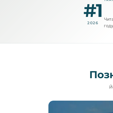
#1
Чита
2026
году
Позн
Й