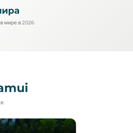
мира
 в мире в 2026
Samui
е.