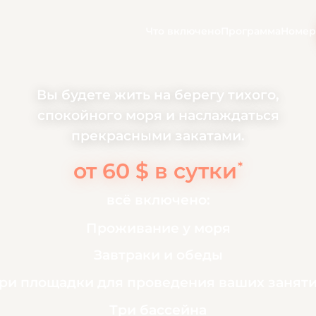
Что включено
Программа
Номер
Вы будете жить на берегу тихого,
спокойного моря и наслаждаться
прекрасными закатами.
от 60 $ в сутки
*
всё включено:
Проживание у моря
Завтраки и обеды
ри площадки для проведения ваших занят
Три бассейна