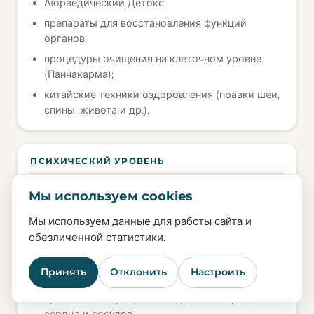
Аюрведический Детокс;
препараты для восстановления функций
органов;
процедуры очищения на клеточном уровне
(Панчакарма);
китайские техники оздоровления (правки шеи,
спины, живота и др.).
ПСИХИЧЕСКИЙ УРОВЕНЬ
расслабляющие практики дыхания и
Мы используем cookies
медитации;
Мы используем данные для работы сайта и
мощные практики по телу для полного
обезличенной статистики.
расслабления и восстановления нервной
системы;
Принять
Отклонить
Настроить
арт-терапия;
препараты Аюрведы для здоровья нервов,
сердца и сосудов.