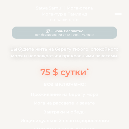
Satva Samui
|
Йога-отель
Йога-тур
в Таиланд
на ваши даты
🎁
+1 ночь бесплатно
при бронировании от 10 ночей · условия
Вы будете жить на берегу тихого, спокойного
моря и наслаждаться прекрасными закатами.
75 $ сутки
*
всё включено:
Проживание на берегу моря
Йога на рассвете и закате
Завтраки и обеды
Индивидуальный план оздоровления